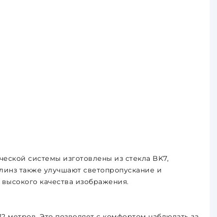
ческой системы изготовлены из стекла BK7,
линз также улучшают светопропускание и
 высокого качества изображения.
112 метров. Это позволяет с комфортом наблюдать за