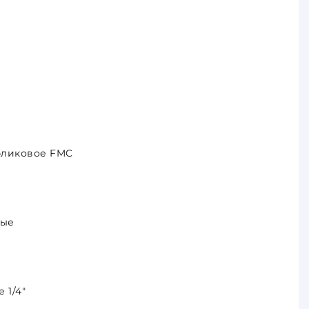
бликовое FMC
ные
 1/4"