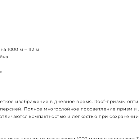
а 1000 м – 112 м
йка
в
четкое изображение в дневное время. Roof-призмы опти
персией. Полное многослойное просветление призм и 
отличаются компактностью и легкостью при сохранении
ное поле зрения на расстоянии 1000 метров составляет 