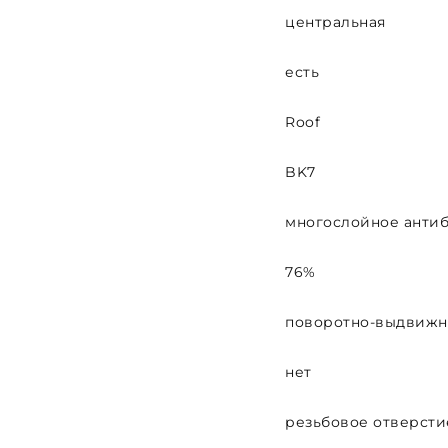
центральная
есть
Roof
BK7
многослойное анти
76%
поворотно-выдвиж
нет
резьбовое отверстие