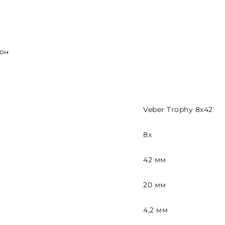
лон
Veber Trophy 8х42
8х
42 мм
20 мм
4,2 мм