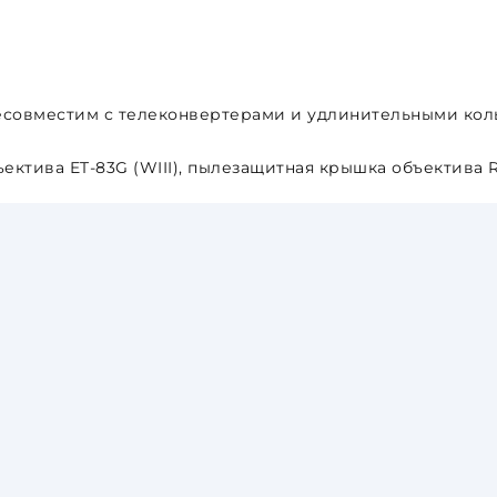
 несовместим с телеконвертерами и удлинительными ко
ъектива ET-83G (WIII), пылезащитная крышка объектива R