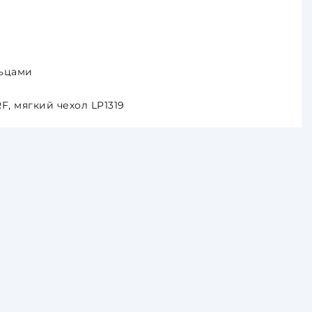
льцами
F, мягкий чехол LP1319