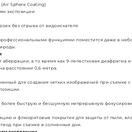
(Air Sphere Coating)
ням экспозиции
роек без отрыва от видоискателя
с профессиональными функциями поместится даже в неб
рироды.
я
 аберрации, а то время как 9-лепестковая диафрагма и
а расстоянии 0,6 метра.
енный для создания четких изображений при съемке с 
спозиции.
 более быструю и бесшумную непрерывную фокусировку
кцию и флюоритовые покрытия для защиты от пыли, влаг
твод при съемке в солнечные дни.
еням экспозиции