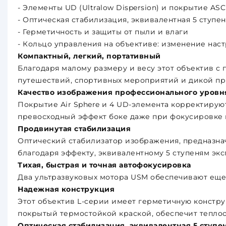
- Элементы UD (Ultralow Dispersion) и покрытие ASC 
- Оптическая стабилизация, эквивалентная 5 ступе
- Герметичность и защиты от пыли и влаги
- Кольцо управления на объективе: изменение наст
Компактный, легкий, портативный
Благодаря малому размеру и весу этот объектив 
путешествий, спортивных мероприятий и дикой п
Качество изображения профессионального уровн
Покрытие Air Sphere и 4 UD-элемента корректируют
превосходный эффект боке даже при фокусировке н
Продвинутая стабилизация
Оптический стабилизатор изображения, предназнач
благодаря эффекту, эквивалентному 5 ступеням эк
Тихая, быстрая и точная автофокусировка
Два ультразвуковых мотора USM обеспечивают еще
Надежная конструкция
Этот объектив L-серии имеет герметичную констру
покрытый термостойкой краской, обеспечит теплоо
Оптическая стабилизация, эквивалентная 5 ступ