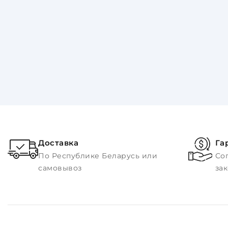
Доставка
Га
По Республике Беларусь или
Со
самовывоз
за